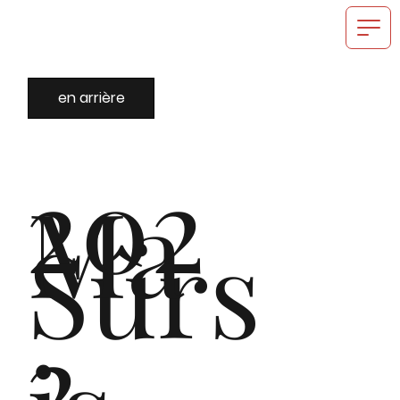
en arrière
202
Ma
Sûrs
2