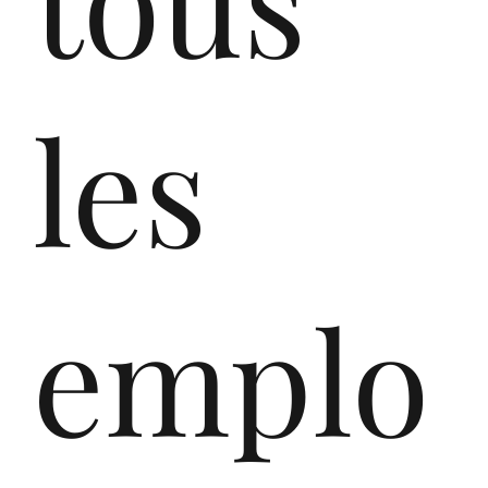
nd
les
ipl
emplo