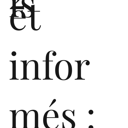
is
et
infor
més :