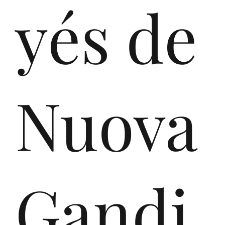
ast
yés de
SR
Nuova
L,
Gandi