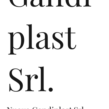
on
plast
e
Srl.