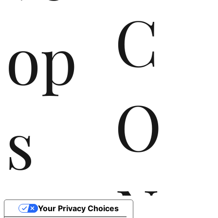
C
op
O
s
N
Your Privacy Choices