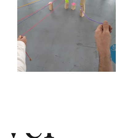
d
de
vel