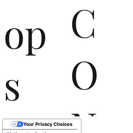
C
op
O
s
N
Your Privacy Choices