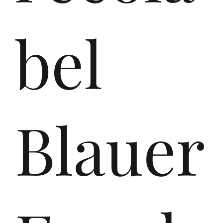
y
bel
fir
Blauer
st