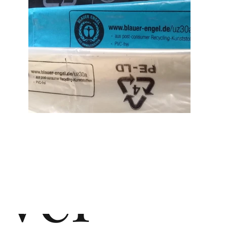
d
de
vel