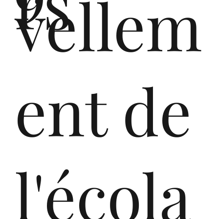
rs
of
vellem
the
ent de
ver
l'écola