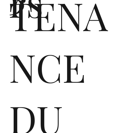
rs
TENA
SR
NCE
L,
DU
on