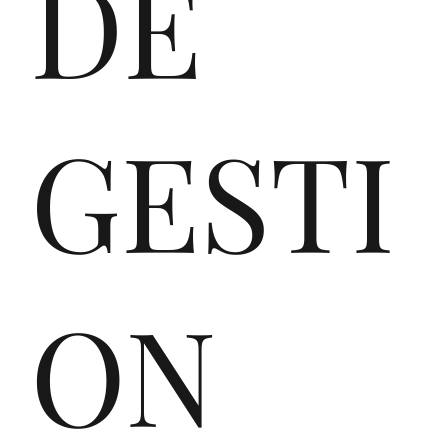
DE
the
GESTI
ver
ON
y