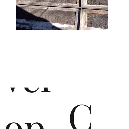
de
vel
C
op