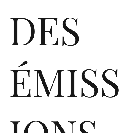
DES
fir
ÉMISS
st
IONS