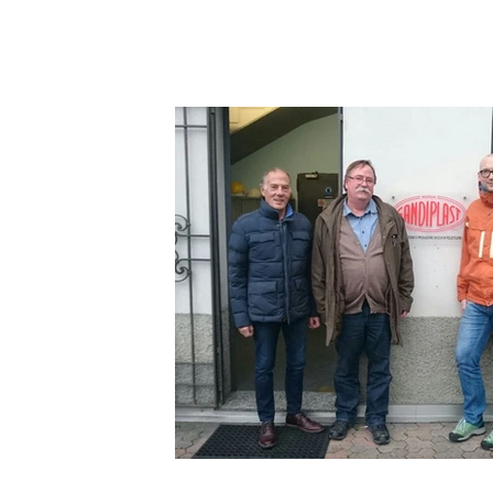
an
d
de