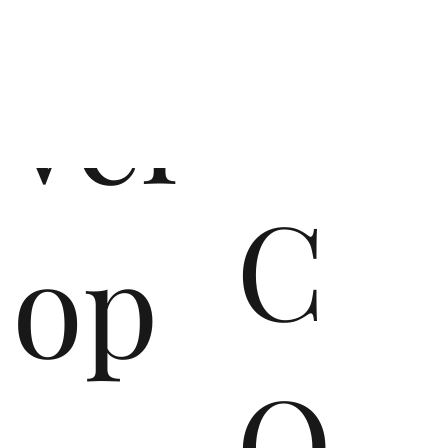
vel
C
op
O