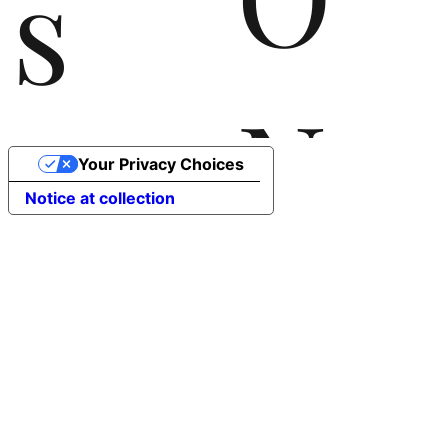
s
N
the
Your Privacy Choices
Notice at collection
T
rec