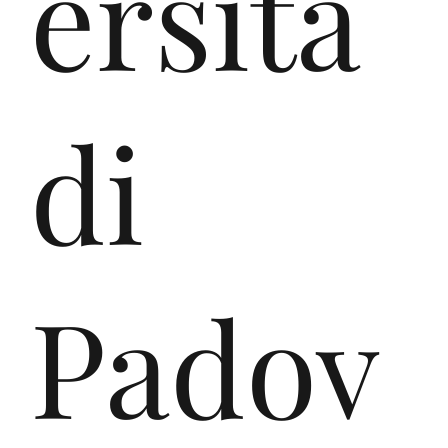
ersità
di
In
Padov
197