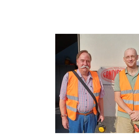
an
d
de