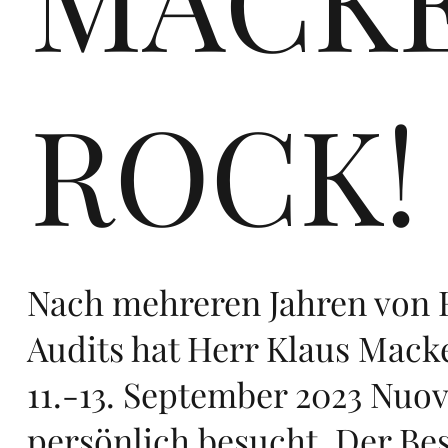
Eu
ROCK!
ro
Nach mehreren Jahren von
pe,
Audits hat Herr Klaus Mac
11.-13. September 2023 Nuo
persönlich besucht. Der Be