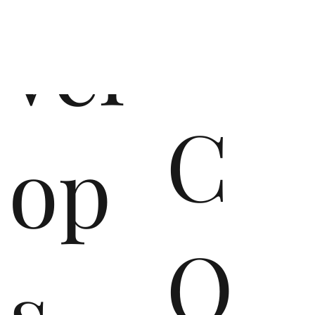
vel
C
op
O
s