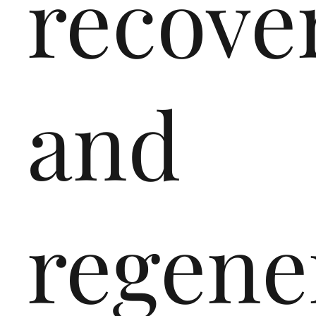
recove
and
regene