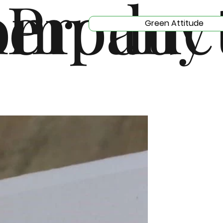
e
ompany
Produc
Green Attitude