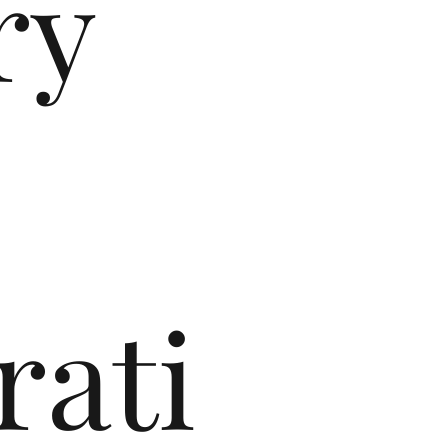
ry
rati