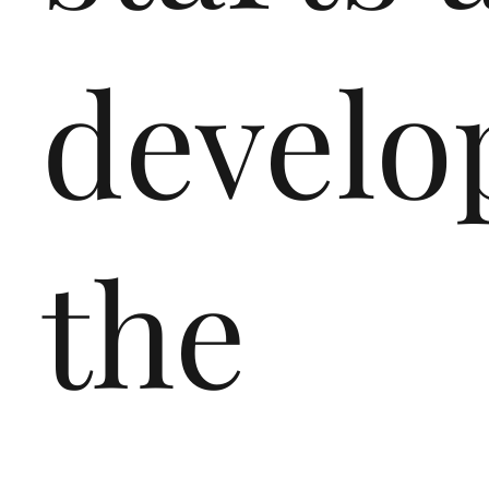
develo
the