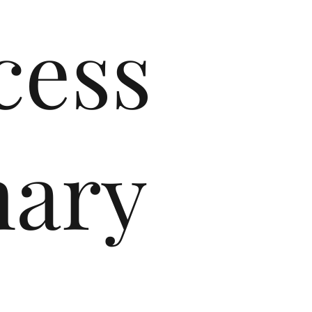
cess
mary