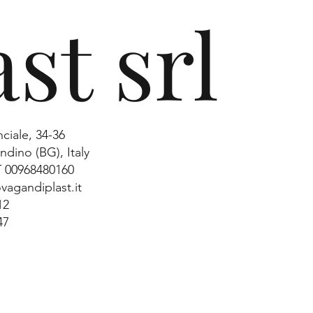
ast srl
nciale, 34-36
dino (BG), Italy
IT 00968480160
vagandiplast.it
12
47