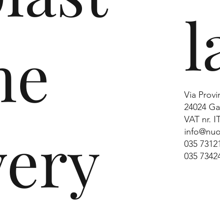
l
risc
ne
Via Provi
24024 Gan
VAT nr. 
very
info@nuo
035 7312
035 7342
beite