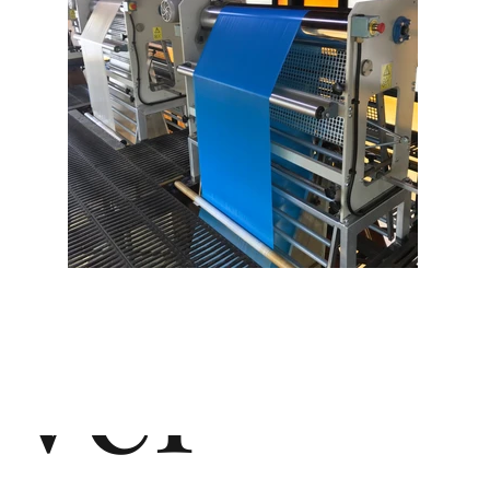
d
de
vel