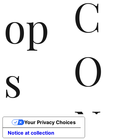
C
op
O
s
N
the
Your Privacy Choices
Notice at collection