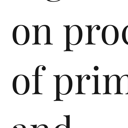
on pro
of pri