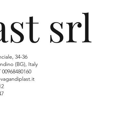
ast srl
nciale, 34-36
dino (BG), Italy
IT 00968480160
vagandiplast.it
12
47