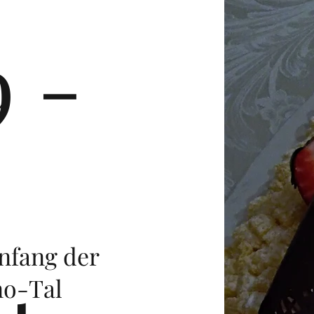
9 -
nfang der
no-Tal