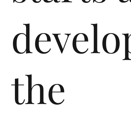
develo
the