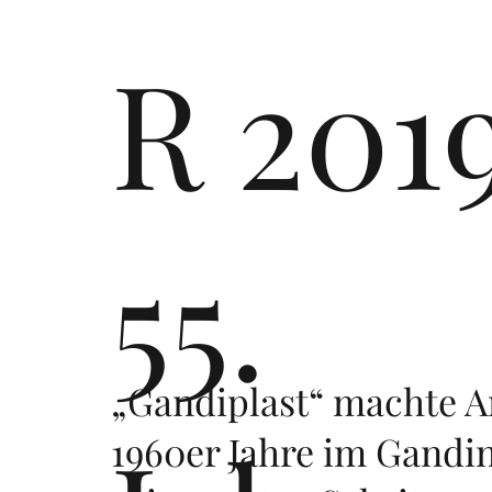
R 201
55.
„Gandiplast“ machte A
1960er Jahre im Gandi