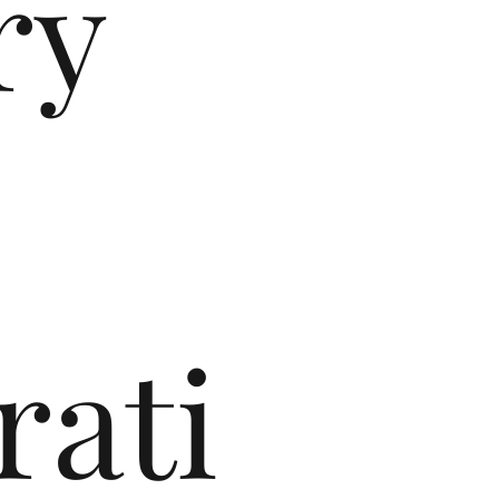
ry
rati