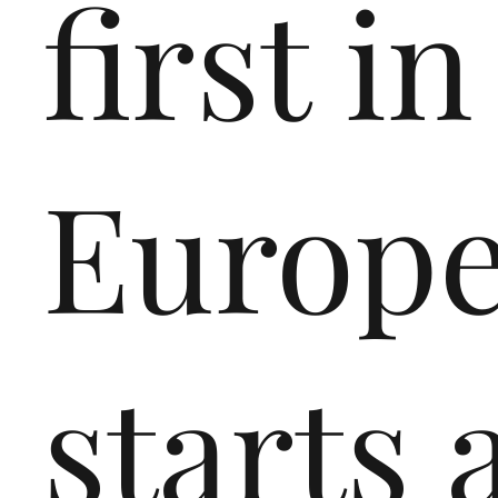
first in
Europe
starts 