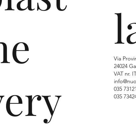
mend Einzug
l
ststoff.
ne
neh
Via Provi
24024 Gan
VAT nr. 
very
info@nuo
035 7312
035 7342