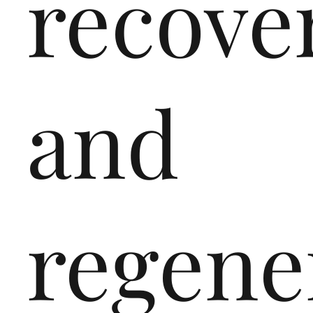
recove
and
regene