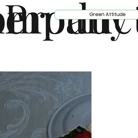
e
ompany
Produc
Green Attitude