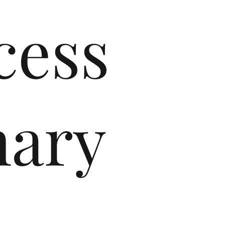
cess
mary