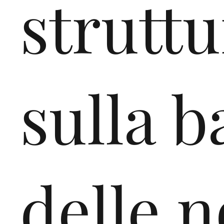
Eu
struttu
ro
sulla b
pa,
delle 
RAL Gmbh