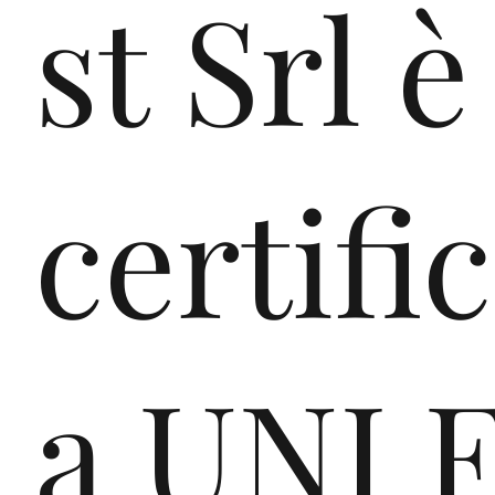
st Srl è
Le PIA
Ne
certifi
sono
l
a UNI 