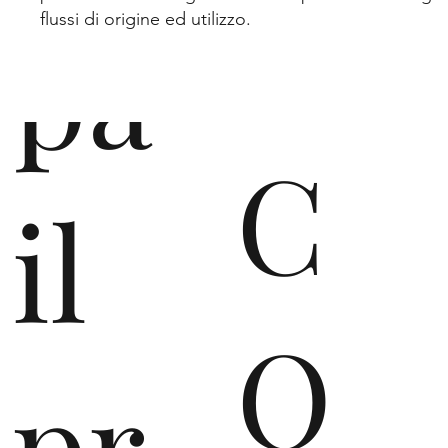
pa
flussi di origine ed utilizzo.
C
il
O
pr