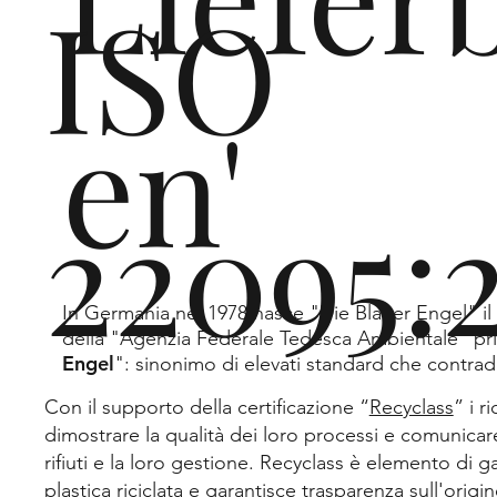
e
ISO
en'
svi
22095:
In Germania nel 1978 nasce "Die Blauer Engel" il
lup
della "Agenzia Federale Tedesca Ambientale" pri
Engel
": sinonimo di elevati standard che contrad
Con il supporto della certificazione “
Recyclass
” i r
dimostrare la qualità dei loro processi e comunicar
rifiuti e la loro gestione. Recyclass è elemento di g
plastica riciclata e garantisce trasparenza sull'origine 