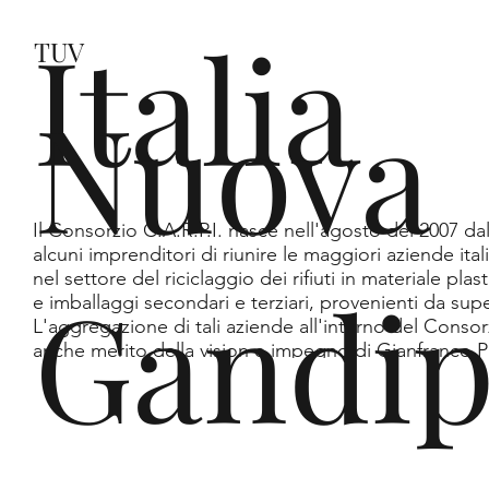
Italia
TUV
Nuova
Il Consorzio C.A.R.P.I. nasce nell'agosto del 2007 dal
alcuni imprenditori di riunire le maggiori aziende ita
nel settore del riciclaggio dei rifiuti in materiale pla
Gandip
e imballaggi secondari e terziari, provenienti da super
L'aggregazione di tali aziende all'interno del Consorz
anche merito della vision e impegno di Gianfranco Pi
fondatore di Nuova Gandiplast s.r.l. , ed ex-Presiden
Consorzio stesso.
Pia Corepla