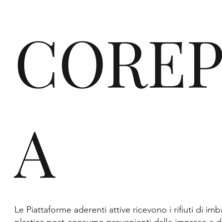
COREP
tra
Recyclass
Lo sc
A
le
Le Piattaforme aderenti attive ricevono i rifiuti di imb