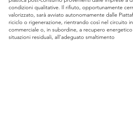
di
pri
plastica post-consumo provenienti dalle imprese a 
condizioni qualitative. Il rifiuto, opportunamente cer
valorizzato, sarà avviato autonomamente dalle Piatta
riciclo o rigenerazione, rientrando così nel circuito in
commerciale o, in subordine, a recupero energetico 
situazioni residuali, all'adeguato smaltimento
certifi
mi
ne
ssi