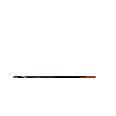
me
in
Eu