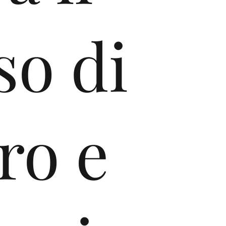
so di
ro e