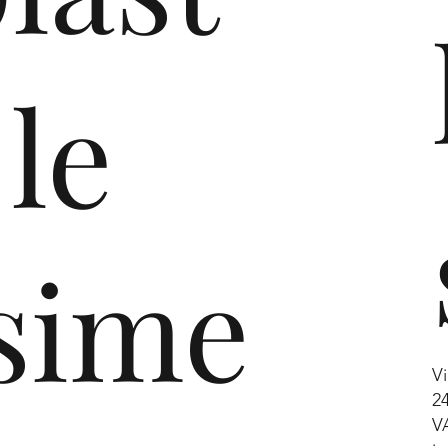
ragazzi di
ed dei suoi
 le
cipali
e, della
nanziaria,
della
sime
 umane,
na
ltro.
Vi
2
trati
V