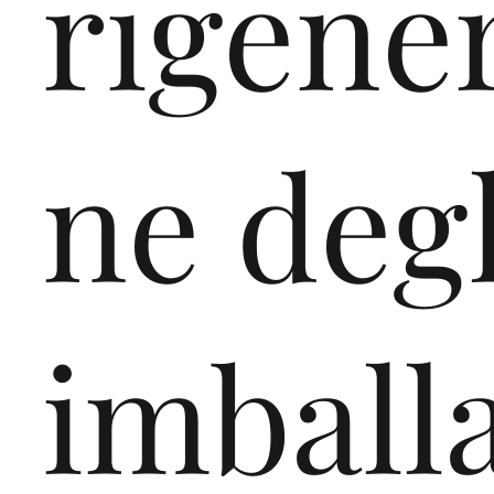
rigene
ne degl
imball