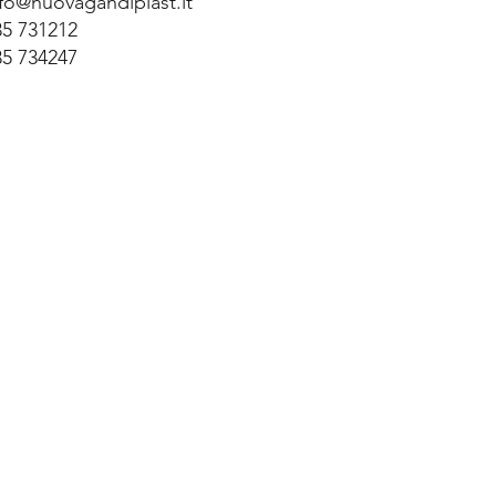
nfo@nuovagandiplast.it
35 731212
35 734247