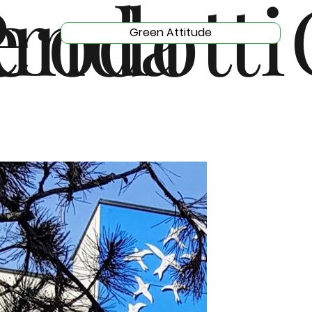
e
enda
rodotti
Green Attitude