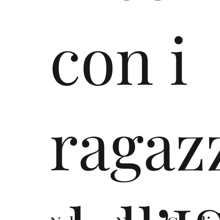
con i
ragaz