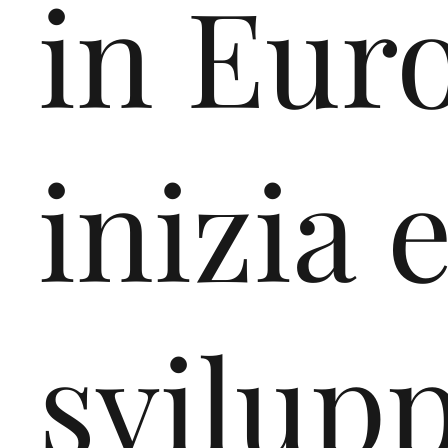
in Eur
attenti, incuriositi e st
sintesi dei due momen
d’incontro e confronto
inizia 
consultabili ai seguenti
https://www.isisromero
/30/la-4e-incontra-la
gandiplast-di-gandino
svilupp
https://www.isisromero
/24/la-nuova-gandipla
scuola/