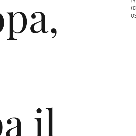
opa,
i
imolati: le
0
0
ti
 sono
e
 links:
.it/2022/04
-nuova-
/
a il
.it/2022/12
st-srl-a-