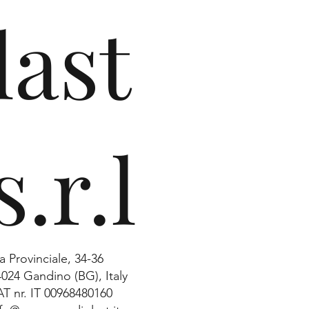
last
s.r.l
a Provinciale, 34-36
4024 Gandino (BG), Italy
AT nr. IT 00968480160