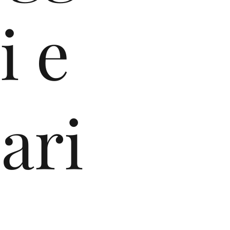
i e
ari