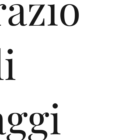
razio
i
aggi