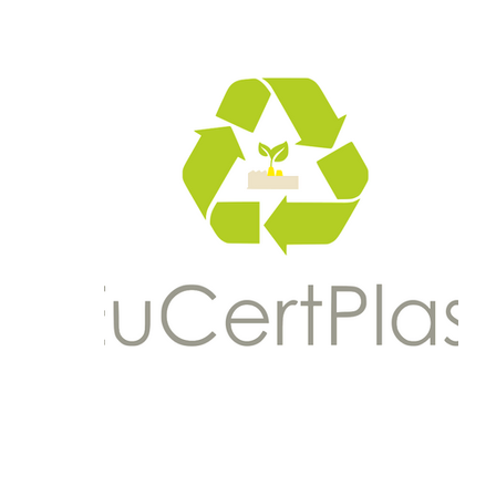
svi
lup