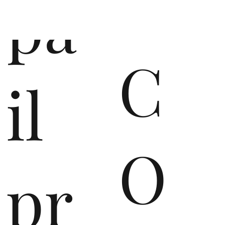
pa
C
il
O
pr