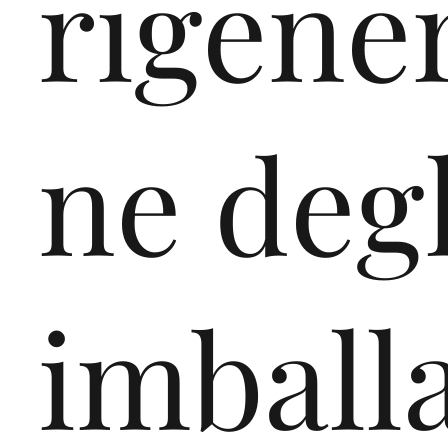
rigene
ne degl
imball