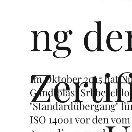
ng de
Zertif
Im Oktober 2015 hat N
Gandiplast Srl beschlo
"Standardübergang" fü
ISO 14001 vor den vo