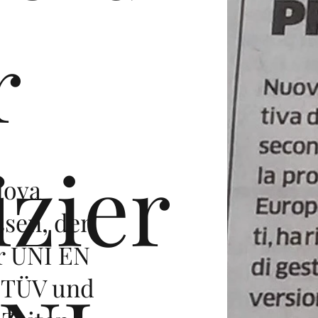
r
izier
uova
ssen, den
r UNI EN
m TÜV und