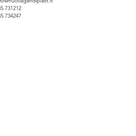
nfo@nuovagandiplast.it
35 731212
35 734247