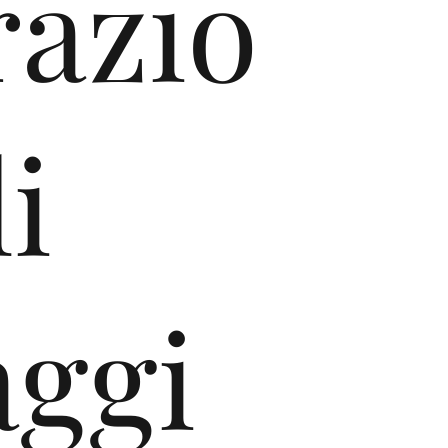
razio
i
aggi