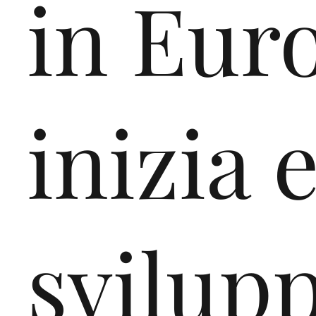
in Eur
inizia 
svilupp