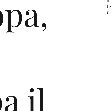
opa,
i
0
0
e
a il