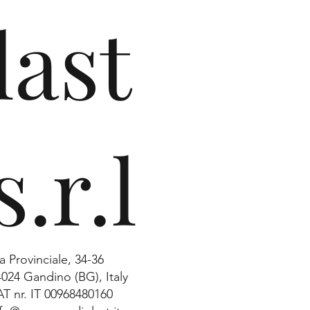
last
s.r.l
a Provinciale, 34-36
4024 Gandino (BG), Italy
AT nr. IT 00968480160