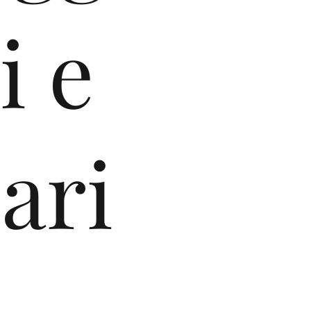
i e
ari