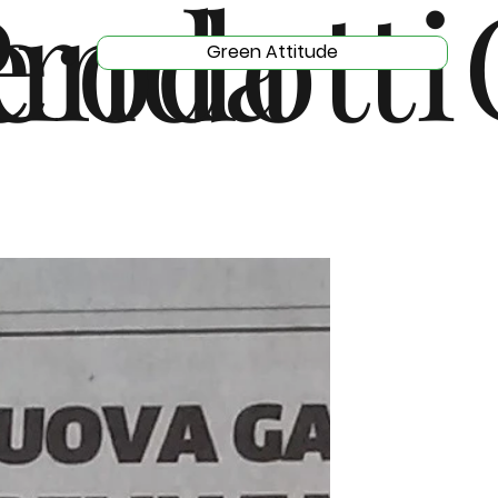
e
enda
rodotti
Green Attitude