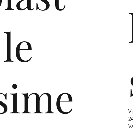
önnen EN
 le
sime
Vi
2
V