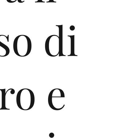
so di
ro e