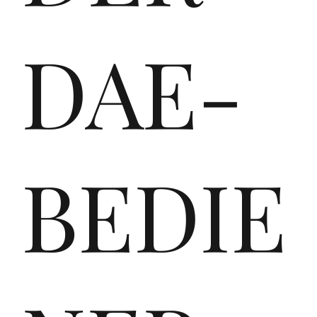
ssi
DAE-
me
BEDIE
in