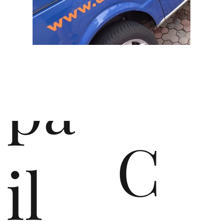
lup
pa
C
il