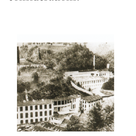
ro
pa,
de