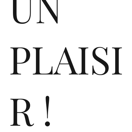
UN
de
PLAISI
r
R !