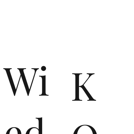
n
Wi
K
ed