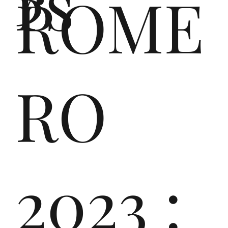
rs
ROME
ast
RO
Srl
2023 :