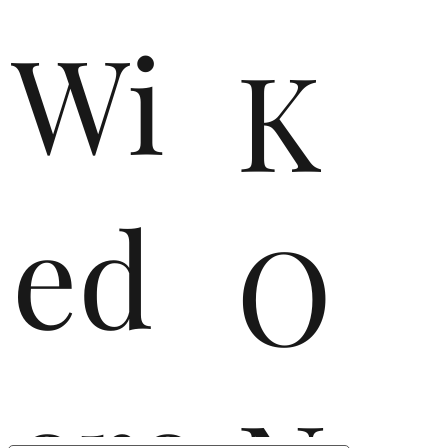
Wi
K
ed
O