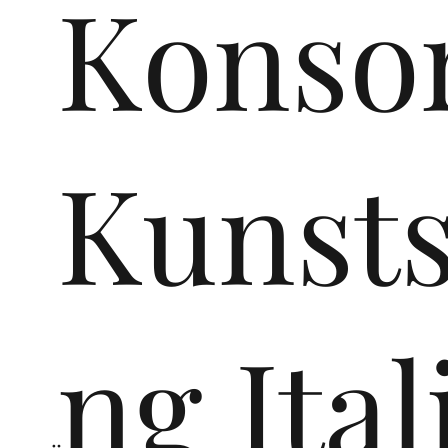
Konsor
rte
Kunsts
te
ng Ital