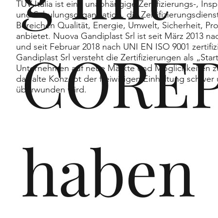
ast
TÜV Italia ist eine unabhängige Zertifizierungs-, Inspe
und Schulungsorganisation, die Zertifizierungsdiens
Bereichen Qualität, Energie, Umwelt, Sicherheit, Pr
anbietet. Nuova Gandiplast Srl ist seit März 2013 
CORE
und seit Februar 2018 nach UNI EN ISO 9001 zertifiz
Srl
Gandiplast Srl versteht die Zertifizierungen als „St
Unternehmen auf neue Märkte und Möglichkeiten zu
das alte Konzept der freiwilligen Einhaltung schwer
überwunden wird.
haben
,