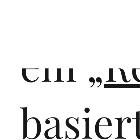
Zertif
r
em „
R
ers
basier