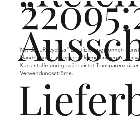
22095:
Eu
Aussch
Mit der „
Recyclass
“-Zertifizierung können Kunst
Handhabung transparent kommunizieren. Recyclas
Kunststoffe und gewährleistet Transparenz über 
ro
Verwendungsströme.
Liefer