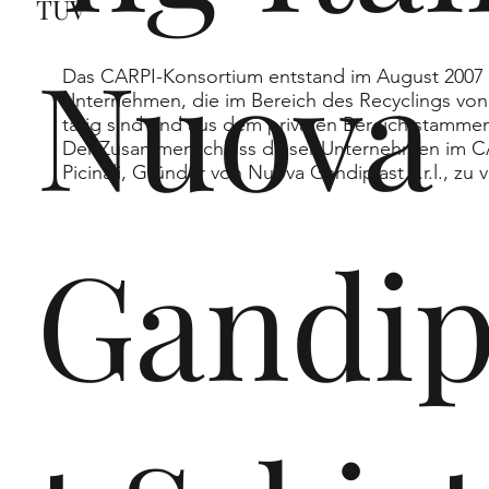
un
TÜV
Nuova
Das CARPI-Konsortium entstand im August 2007 au
Unternehmen, die im Bereich des Recyclings von
tätig sind und aus dem privaten Bereich stamm
Der Zusammenschluss dieser Unternehmen im CA
d
Picinali, Gründer von Nuova Gandiplast s.r.l., z
Gandip
en