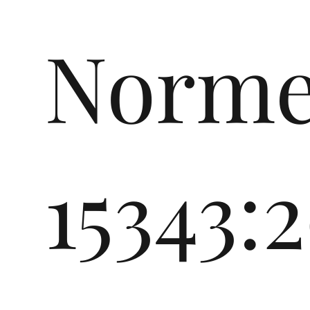
te
Norme
n
15343:
RAL Gmbh
in
„Reich