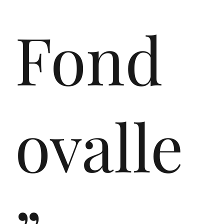
sta
Fond
rte
ovalle
te