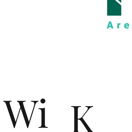
de
n
Wi
K