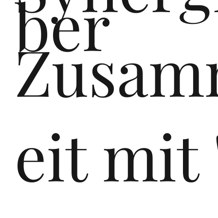
ber
e
Zusam
de
eit mit
r