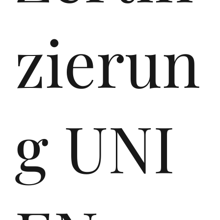
Srl
zierun
,
g UNI
ein