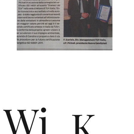
de
n
Wi
K