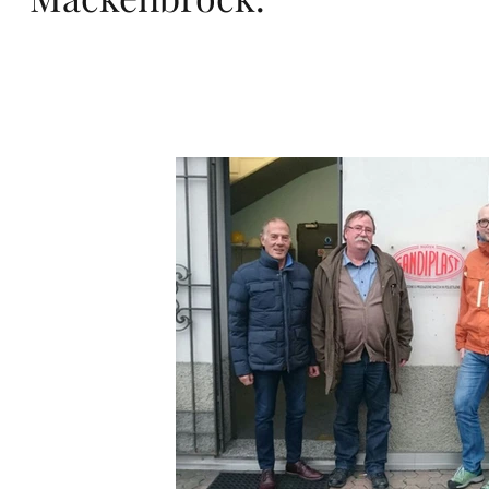
ro
pa,
de