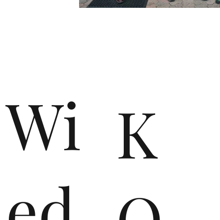
n
Wi
K
ed
O