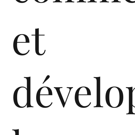
et
dévelo