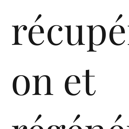
récupé
on et