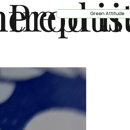
me
trepris
Produi
Green Attitude