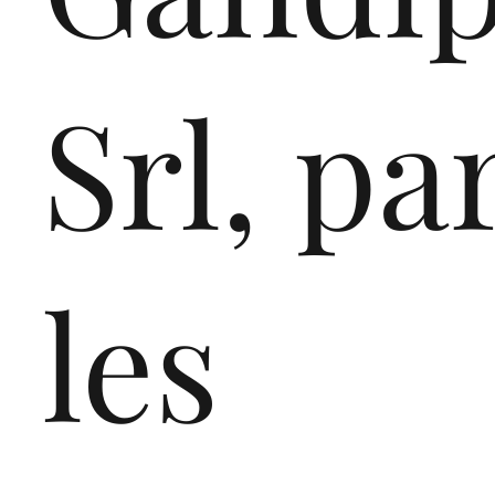
NG 20
Srl, pa
les