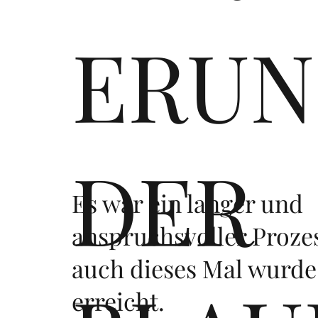
ERUN
DER
Es war ein langer und
anspruchsvoller Proze
auch dieses Mal wurde 
erreicht.