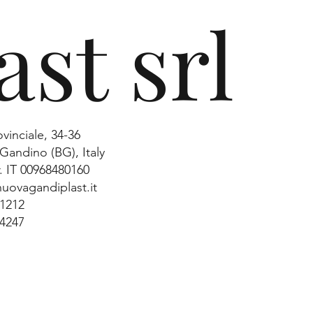
ast srl
ovinciale, 34-36
Gandino (BG), Italy
. IT 00968480160
uovagandiplast.it
31212
34247