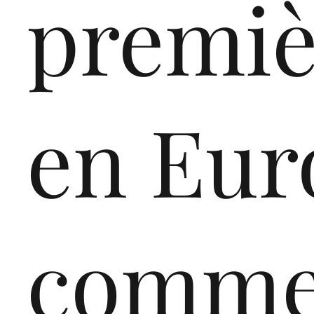
premiè
en Eur
comme