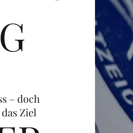
G
ss – doch
das Ziel