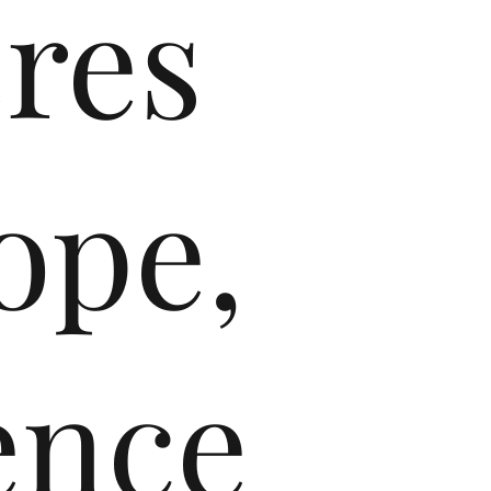
res
ope,
nce