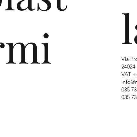
l
24
rmi
Via Pr
24024 
VAT nr
info@n
035 7
035 7