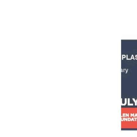
dé
vel
op