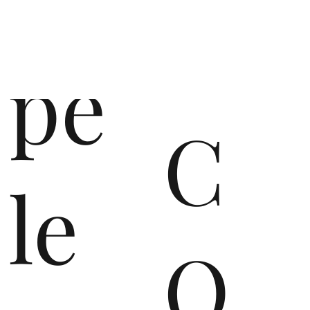
pe
C
le
O