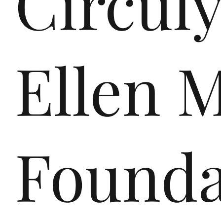
Circuly
ro
Ellen 
pe,
Founda
co