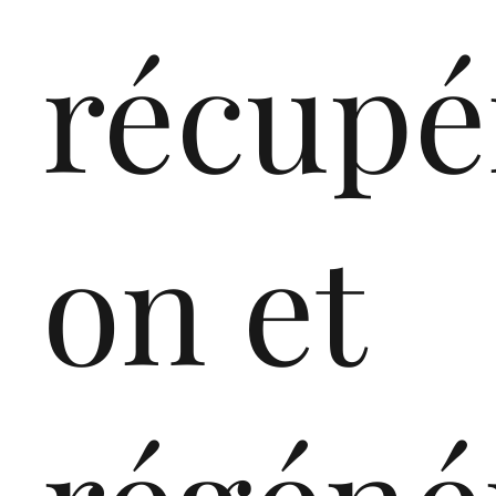
récupé
on et