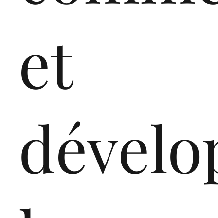
et
dévelo