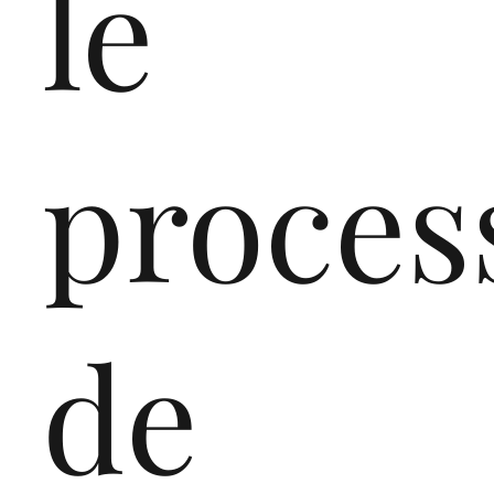
le
proces
de