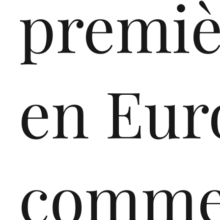
premiè
en Eur
comme