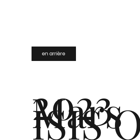
en arrière
2023
Mars
ISIS O