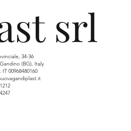
ast srl
ovinciale, 34-36
Gandino (BG), Italy
. IT 00968480160
uovagandiplast.it
31212
34247