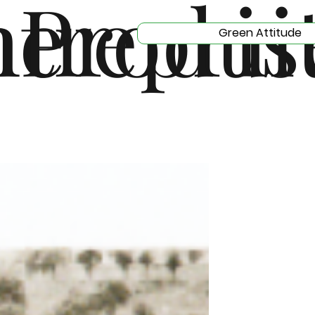
me
trepris
Produi
Green Attitude