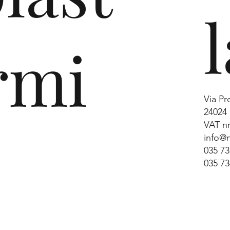
l
rmi
Via Pr
24024 
VAT nr
info@n
035 7
035 7