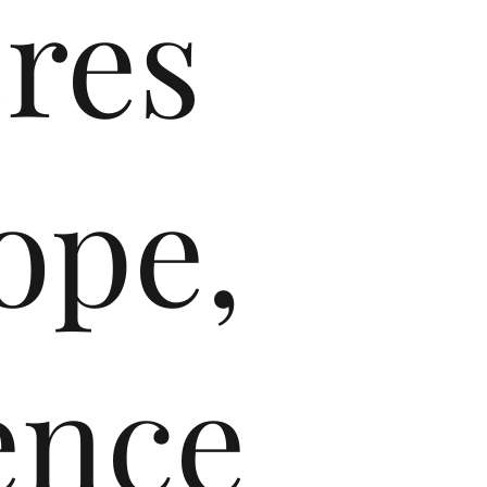
res
ope,
nce