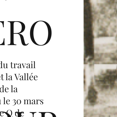
ERO
u travail
t la Vallée
de la
u le 30 mars
4e Q de