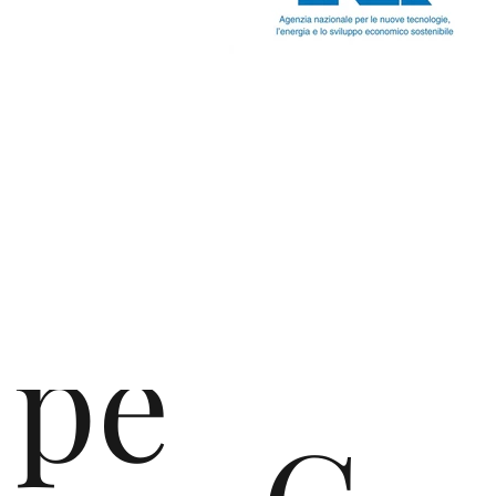
vel
op
pe